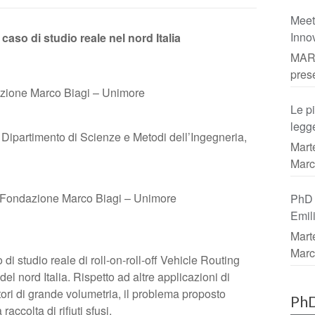
Meet
Inno
n caso di studio reale nel nord Italia
MART
pres
ione Marco Biagi – Unimore
Le pi
legg
ipartimento di Scienze e Metodi dell’Ingegneria,
da co
Mart
Marc
, Fondazione Marco Biagi – Unimore
PhD 
Emil
Sect
Mart
Leve
Marc
di studio reale di roll-on-roll-off Vehicle Routing
l nord Italia. Rispetto ad altre applicazioni di
ri di grande volumetria, il problema proposto
PhD
raccolta di rifiuti sfusi.