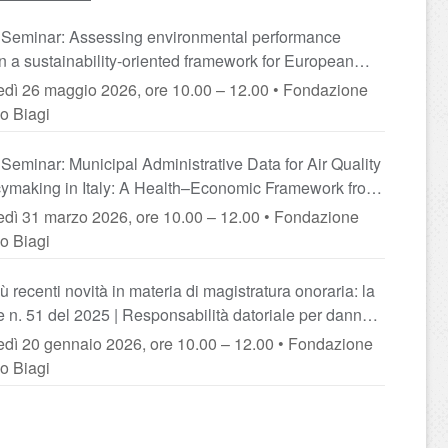
Seminar: Assessing environmental performance
in a sustainability-oriented framework for European
2 regions | Tra tutela antidiscriminatoria e obbligo di
edì 26 maggio 2026, ore 10.00 – 12.00 • Fondazione
enzione: l’accomodamento ragionevole nella
o Biagi
zione del lavoratore con disabilità
Seminar: Municipal Administrative Data for Air Quality
cymaking in Italy: A Health–Economic Framework from
ia-Romagna | Ancora sulla riserva di Procedimento
edì 31 marzo 2026, ore 10.00 – 12.00 • Fondazione
nistrativo nel governo della transizione energetica
o Biagi
ù recenti novità in materia di magistratura onoraria: la
e n. 51 del 2025 | Responsabilità datoriale per danno
nflittualità lavorativa e MOG
edì 20 gennaio 2026, ore 10.00 – 12.00 • Fondazione
o Biagi