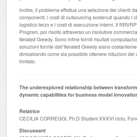
Inoltre, il problema effettua una selezione dei clienti 
componenti: i costi di outsourcing sostenuti quando i c
logistico terzo e i costi di esecuzione interni. Il RRV
Program, poi risolto attraverso un risolutore commercia
Iterated Greedy. Sono infine forniti risultati computazi
soluzioni fornite dall’Iterated Greedy siano costanteme
dimostrando come sia possibile ottenere riduzioni dei 
limitato.
The underexplored relationship between transform
dynamic capabilities for business model innovatio
Relatrice
CECILIA CORREGGI, Ph.D Student XXXVI ciclo, Fond
Discussant