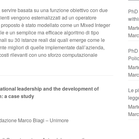
da servire basata su una funzione obiettivo con due
PhD 
lienti vengono esternalizzati ad un operatore
with
RP proposto è stato modellato come un Mixed Integer
NUTS-
Mart
le e un semplice ma efficace algoritmo di tipo
prev
Marc
onali su 30 istanze reali dai quali emerge come le
prote
nte migliori di quelle implementate dall’azienda,
PhD 
costi rilevanti con uno sforzo computazionale
Poli
Emil
Mart
Ammi
Marc
ational leadership and the development of
Le pi
n: a case study
legg
da co
Mart
Marc
azione Marco Biagi – Unimore