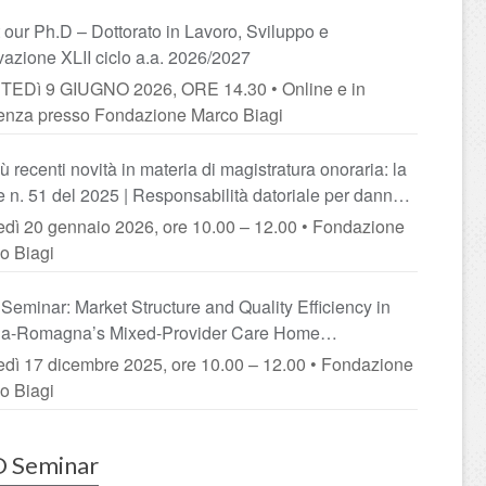
 our Ph.D – Dottorato in Lavoro, Sviluppo e
vazione XLII ciclo a.a. 2026/2027
EDì 9 GIUGNO 2026, ORE 14.30 • Online e in
enza presso Fondazione Marco Biagi
ù recenti novità in materia di magistratura onoraria: la
e n. 51 del 2025 | Responsabilità datoriale per danno
nflittualità lavorativa e MOG
edì 20 gennaio 2026, ore 10.00 – 12.00 • Fondazione
o Biagi
Seminar: Market Structure and Quality Efficiency in
ia-Romagna’s Mixed-Provider Care Home
or | From Local Ties to Strategic Advantage:
edì 17 dicembre 2025, ore 10.00 – 12.00 • Fondazione
raging Rootedness for Environmental Initiatives
o Biagi
 Seminar