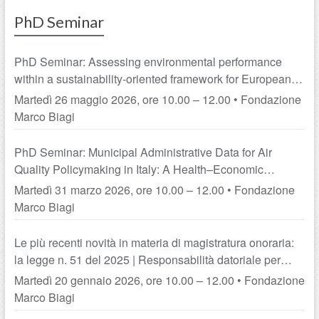
PhD Seminar
PhD Seminar: Assessing environmental performance
within a sustainability-oriented framework for European
NUTS-2 regions | Tra tutela antidiscriminatoria e obbligo
Martedì 26 maggio 2026, ore 10.00 – 12.00 • Fondazione
di prevenzione: l’accomodamento ragionevole nella
Marco Biagi
protezione del lavoratore con disabilità
PhD Seminar: Municipal Administrative Data for Air
Quality Policymaking in Italy: A Health–Economic
Framework from Emilia-Romagna | Ancora sulla riserva di
Martedì 31 marzo 2026, ore 10.00 – 12.00 • Fondazione
Procedimento Amministrativo nel governo della
Marco Biagi
transizione energetica
Le più recenti novità in materia di magistratura onoraria:
la legge n. 51 del 2025 | Responsabilità datoriale per
danno da conflittualità lavorativa e MOG
Martedì 20 gennaio 2026, ore 10.00 – 12.00 • Fondazione
Marco Biagi