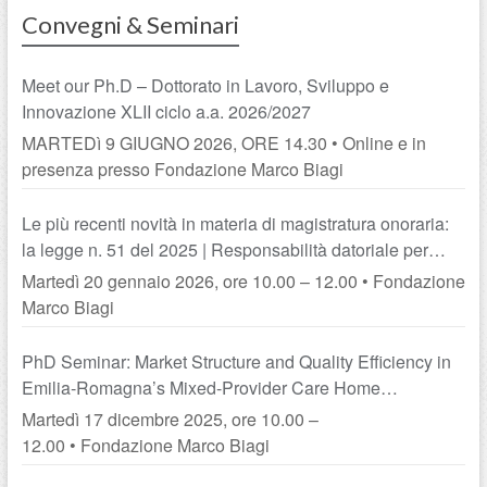
Convegni & Seminari
Meet our Ph.D – Dottorato in Lavoro, Sviluppo e
Innovazione XLII ciclo a.a. 2026/2027
MARTEDì 9 GIUGNO 2026, ORE 14.30 • Online e in
presenza presso Fondazione Marco Biagi
Le più recenti novità in materia di magistratura onoraria:
la legge n. 51 del 2025 | Responsabilità datoriale per
danno da conflittualità lavorativa e MOG
Martedì 20 gennaio 2026, ore 10.00 – 12.00 • Fondazione
Marco Biagi
PhD Seminar: Market Structure and Quality Efficiency in
Emilia-Romagna’s Mixed-Provider Care Home
Sector | From Local Ties to Strategic Advantage:
Martedì 17 dicembre 2025, ore 10.00 –
Leveraging Rootedness for Environmental Initiatives
12.00 • Fondazione Marco Biagi